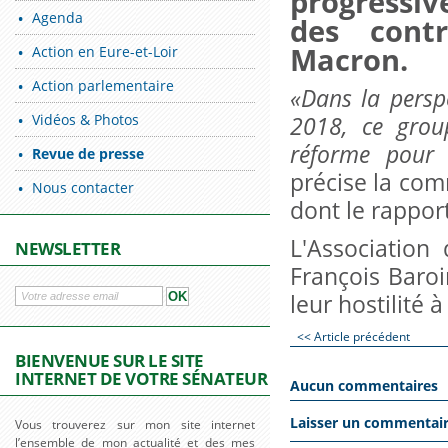
progressi
Agenda
des cont
Macron.
Action en Eure-et-Loir
Action parlementaire
«Dans la persp
Vidéos & Photos
2018, ce grou
réforme pour le
Revue de presse
précise la com
Nous contacter
dont le rapport
L'Association
NEWSLETTER
François Baroi
leur hostilité 
<< Article précédent
BIENVENUE SUR LE SITE
INTERNET DE VOTRE SÉNATEUR
Aucun commentaires
Laisser un commentai
Vous trouverez sur mon site internet
l’ensemble de mon actualité et des mes