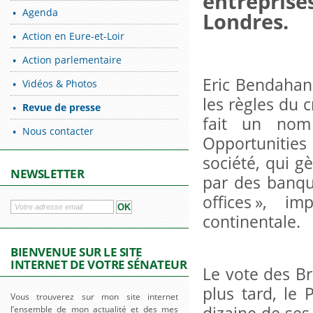
entreprise
Agenda
Londres.
Action en Eure-et-Loir
Action parlementaire
Eric Bendahan
Vidéos & Photos
les règles du 
Revue de presse
fait un nom
Nous contacter
Opportunities
société, qui gè
NEWSLETTER
par des banqu
offices », 
continentale.
BIENVENUE SUR LE SITE
INTERNET DE VOTRE SÉNATEUR
Le vote des B
plus tard, le
Vous trouverez sur mon site internet
l’ensemble de mon actualité et des mes