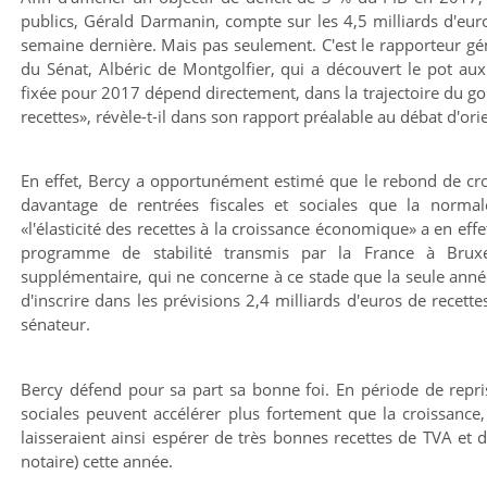
publics, Gérald Darmanin, compte sur les 4,5 milliards d'eu
semaine dernière. Mais pas seulement. C'est le rapporteur gé
du Sénat, Albéric de Montgolfier, qui a découvert le pot aux r
fixée pour 2017 dépend directement, dans la trajectoire du g
recettes», révèle-t-il dans son rapport préalable au débat d'or
En effet, Bercy a opportunément estimé que le rebond de cro
davantage de rentrées fiscales et sociales que la norma
«l'élasticité des recettes à la croissance économique» a en eff
programme de stabilité transmis par la France à Bruxe
supplémentaire, qui ne concerne à ce stade que la seule année
d'inscrire dans les prévisions 2,4 milliards d'euros de recett
sénateur.
Bercy défend pour sa part sa bonne foi. En période de repris
sociales peuvent accélérer plus fortement que la croissance,
laisseraient ainsi espérer de très bonnes recettes de TVA et 
notaire) cette année.